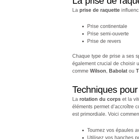
La prise de raque
La
prise de raquette
influenc
Prise continentale
Prise semi-ouverte
Prise de revers
Chaque type de prise a ses spé
également crucial de choisir 
comme
Wilson
,
Babolat
ou
T
Techniques pour 
La
rotation du corps
et la vi
éléments permet d’accroître c
est primordiale. Voici comment
Tournez vos épaules av
Utilisez vos hanches po