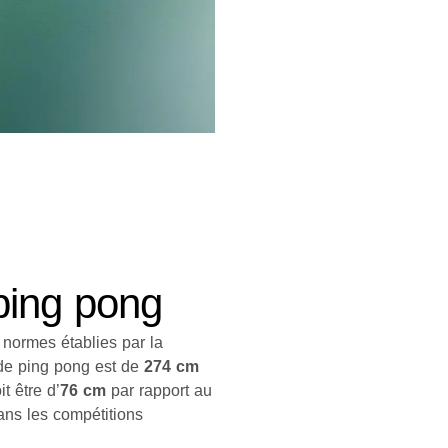
 ping pong
 normes établies par la
 de ping pong est de
274 cm
t être d’
76 cm
par rapport au
ans les compétitions