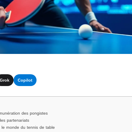
Grok
Copilot
munération des pongistes
des partenariats
s le monde du tennis de table