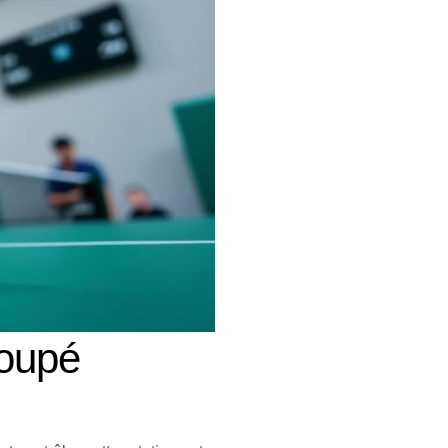
coupé