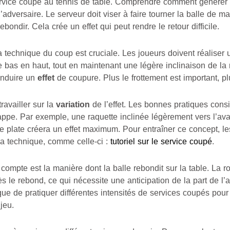
vice coupé au tennis de table. Comprendre comment générer et 
adversaire. Le serveur doit viser à faire tourner la balle de m
bondir. Cela crée un effet qui peut rendre le retour difficile.
la technique du coup est cruciale. Les joueurs doivent réalise
 bas en haut, tout en maintenant une légère inclinaison de l
’induire un
effet
de coupure. Plus le frottement est important, pl
ravailler sur la
variation
de l’effet. Les bonnes pratiques consi
rappe. Par exemple, une raquette inclinée légèrement vers l’ava
e plate créera un effet maximum. Pour entraîner ce concept, l
a technique, comme celle-ci :
tutoriel sur le service coupé
.
compte est la manière dont la balle rebondit sur la table. La ro
 le rebond, ce qui nécessite une anticipation de la part de l’a
que de pratiquer différentes intensités de services coupés po
 jeu.