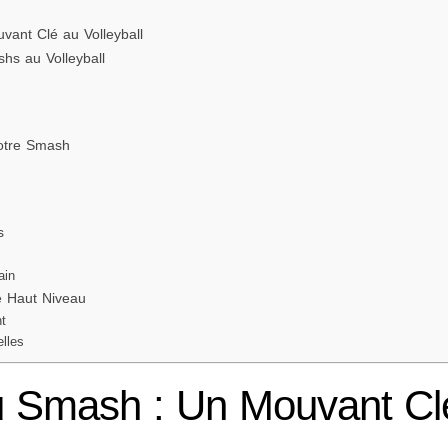
vant Clé au Volleyball
hs au Volleyball
otre Smash
s
ain
e Haut Niveau
t
elles
du Smash : Un Mouvant Cl